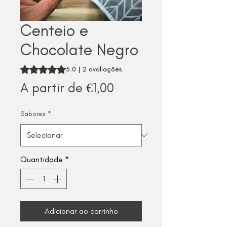
Centeio e
Chocolate Negro
A classificação é 5.0 de 5 estrelas com base em 2 avalia
5.0 | 2 avaliações
Preço
A partir de
€1,00
promocional
Sabores
*
Quantidade
*
Adicionar ao carrinho